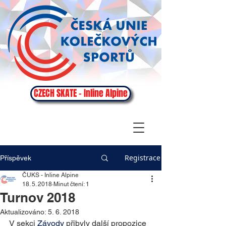
CZECH SKATE - Inline Alpine
Registrace
Příspěvek
ČUKS - Inline Alpine
18. 5. 2018
Minut čtení: 1
Turnov 2018
Aktualizováno:
5. 6. 2018
V sekci 
Závody
 přibyly další propozice 