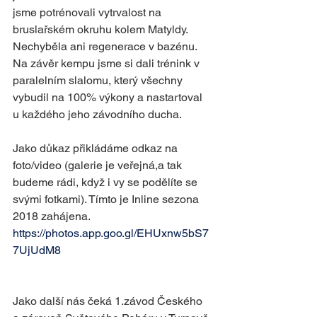
jsme potrénovali vytrvalost na 
bruslařském okruhu kolem Matyldy. 
Nechyběla ani regenerace v bazénu. 
Na závěr kempu jsme si dali trénink v 
paralelním slalomu, který všechny 
vybudil na 100% výkony a nastartoval 
u každého jeho závodního ducha. 
Jako důkaz přikládáme odkaz na 
foto/video (galerie je veřejná,a tak 
budeme rádi, když i vy se podělíte se 
svými fotkami). Tímto je Inline sezona 
2018 zahájena.
https://photos.app.goo.gl/EHUxnw5bS7
7UjUdM8
Jako další nás čeká 1.závod Českého 