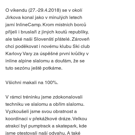
O víkendu (27.-29.4.2018) se v okolí 
Jirkova konal jako v minulých letech 
jarní InlineCamp. Krom místních borců 
přijeli i bruslaři z jiných koutů republiky, 
ale také naši Slovenští přátelé. Zároveň 
chci poděkovat i novému klubu Ski club 
Karlovy Vary za úspěšné první krůčky v 
inline alpine slalomu a doufám, že se 
tuto sezónu ještě potkáme.
Všichni makali na 100%. 
V rámci tréninku jsme zdokonalovali 
techniku ve slalomu a obřím slalomu. 
Vyzkoušeli jsme svou obratnost a 
koordinaci v překážkové dráze. Velkou 
atrakcí byl pumptrack a skatepark, kde 
jsme otestovali naší odvahu. A také 