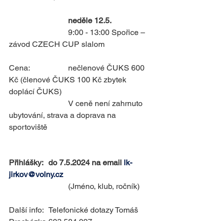
neděle 12.5.
			9:00 - 13:00 Spořice – 
závod CZECH CUP slalom
Cena: 		nečlenové ČUKS 600 
Kč (členové ČUKS 100 Kč zbytek 
doplácí ČUKS)
			V ceně není zahrnuto 
ubytování, strava a doprava na 
sportoviště
Přihlášky: 	do 7.5.2024 na email 
lk-
jirkov@volny.cz
			(Jméno, klub, ročník)
Další info: 	Telefonické dotazy Tomáš 