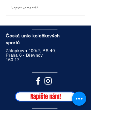
koho: Všichni zájemci o inline
účastníky. Neváhejt
Napsat komentář...
alpine Pořadatel:...
Česká unie kolečkových
sportů
,
Zátopkova 100/2, PS 40
Praha 6 - Břevnov
160 17
Napište nám!